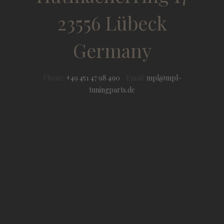
23556 Lübeck
Germany
Phone:
+49 451 47 98 490
Email:
mpl@mpl-
tuningparts.de