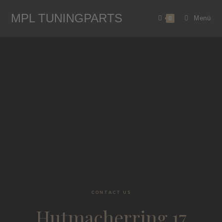
MPL TUNINGPARTS
Menü
0
CONTACT US
Hutmacherring 17