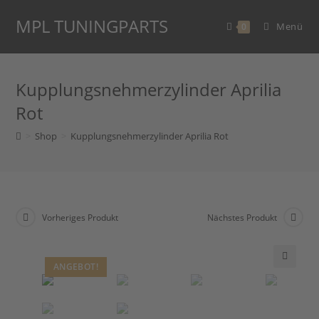
Zum
MPL TUNINGPARTS
Inhalt
Menü
0
springen
Kupplungsnehmerzylinder Aprilia
Rot
>
Shop
>
Kupplungsnehmerzylinder Aprilia Rot
Vorheriges Produkt
Nächstes Produkt
ANGEBOT!
🔍