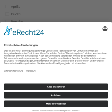
Aprilia
Ducati
Porsche
Widerrufsbelehrung
AGB
Impressum
Datenschutz
OS-Plattform
Copyright - OceanWP Theme by Nick