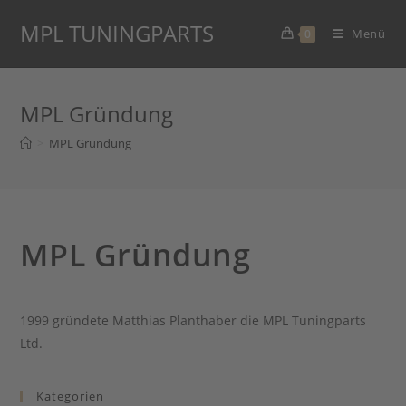
Zum
MPL TUNINGPARTS
Inhalt
Menü
0
springen
MPL Gründung
>
MPL Gründung
MPL Gründung
1999 gründete Matthias Planthaber die MPL Tuningparts
Ltd.
Kategorien