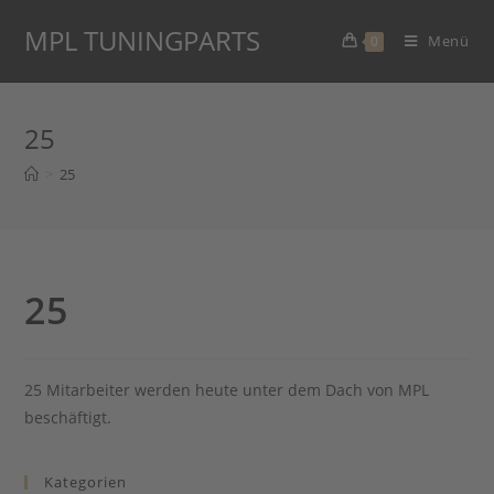
Zum
MPL TUNINGPARTS
Inhalt
Menü
0
springen
25
>
25
25
25 Mitarbeiter werden heute unter dem Dach von MPL
beschäftigt.
Kategorien