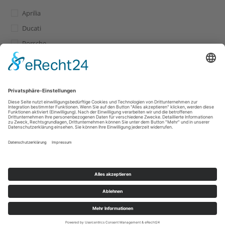
Aprilia
Ducati
Porsche
Widerrufsbelehrung
AGB
Impressum
Datenschutz
OS-Plattform
Copyright - OceanWP Theme by Nick