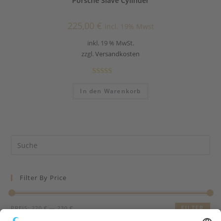
Porsche Slave Cylinder
225,00
€
incl. 19% Mwst
inkl. 19 % MwSt.
zzgl.
Versandkosten
Bewertet mit
In den Warenkorb
5.00
von 5
Suche
nach:
Filter By Price
FILTER
PREIS:
220 €
—
230 €