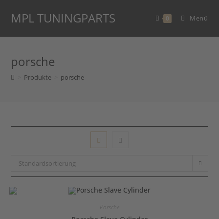
Zum
MPL TUNINGPARTS
Inhalt
Menü
0
springen
porsche
>
Produkte
>
porsche
Standardsortierung
Porsche