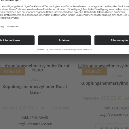
Anthrazit
88,00
€
164,00
€
inc
139,00
€
164,00
€
incl. 19% Mwst
inkl. 19 % MwS
inkl. 19 % MwSt.
zzgl.
Versandkos
zzgl.
Versandkosten
Weiterlese
In den Warenkorb
ANGEBOT!
ANGEBOT!
Ducati
Ducati
Kupplungsnehmerzylinde
Kupplungsnehmerzylinder Ducati
Natur
139,00
€
164,00
€
inc
139,00
€
164,00
€
incl. 19% Mwst
inkl. 19 % MwS
zzgl.
Versandkos
inkl. 19 % MwSt.
zzgl.
Versandkosten
In den Warenk