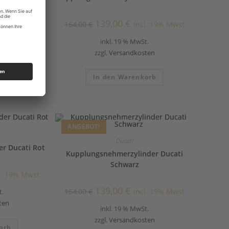
139,00
€
l. 19% Mwst
164,00
€
incl. 19% Mwst
t.
inkl. 19 % MwSt.
ten
zzgl.
Versandkosten
n
In den Warenkorb
ANGEBOT!
Ducati
r Ducati Rot
Kupplungsnehmerzylinder Ducati
Schwarz
l. 19% Mwst
139,00
€
164,00
€
incl. 19% Mwst
t.
ten
inkl. 19 % MwSt.
zzgl.
Versandkosten
orb