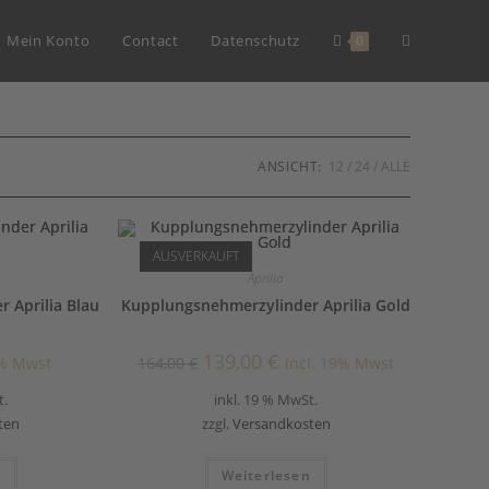
Mein Konto
Contact
Datenschutz
0
ANSICHT:
12
24
ALLE
AUSVERKAUFT
Aprilia
 Aprilia Blau
Kupplungsnehmerzylinder Aprilia Gold
139,00
€
9% Mwst
164,00
€
incl. 19% Mwst
t.
inkl. 19 % MwSt.
ten
zzgl.
Versandkosten
n
Weiterlesen