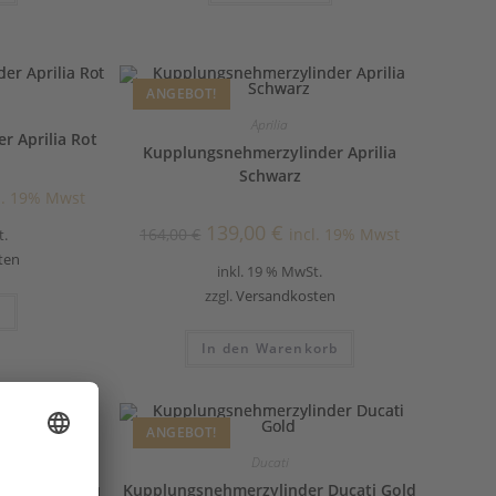
ANGEBOT!
Aprilia
 Aprilia Rot
Kupplungsnehmerzylinder Aprilia
Schwarz
l. 19% Mwst
139,00
€
164,00
€
incl. 19% Mwst
t.
ten
inkl. 19 % MwSt.
zzgl.
Versandkosten
n
In den Warenkorb
ANGEBOT!
Ducati
r Ducati Blau
Kupplungsnehmerzylinder Ducati Gold