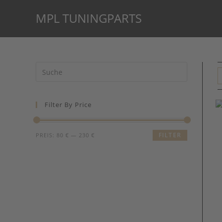
Zum
MPL TUNINGPARTS
Inhalt
springen
Suche
nach:
Filter By Price
FILTER
PREIS:
80 €
—
230 €