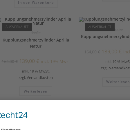
In den Warenkorb
AUSVERKAUFT
AUSVERKAUFT
Aprilia
Aprilia
Kupplungsnehmerzylinder
Kupplungsnehmerzylinder Aprilia
Natur
139,00
€
164,00
€
inc
139,00
€
164,00
€
incl. 19% Mwst
inkl. 19 % MwS
zzgl.
Versandkos
inkl. 19 % MwSt.
zzgl.
Versandkosten
Weiterlese
Weiterlesen
ANGEBOT!
AUSVERKAUFT
Ducati
Ducati
Kupplungsnehmerzylinder Ducati
Kupplungsnehmerzylinde