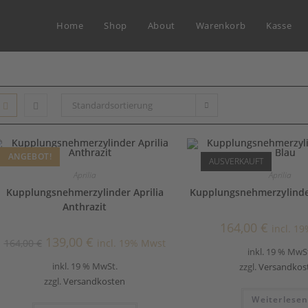
Home
Shop
About
Warenkorb
Kasse
Standardsortierung
ANGEBOT!
AUSVERKAUFT
Aprilia
Aprilia
Kupplungsnehmerzylinder Aprilia
Kupplungsnehmerzylinder
Anthrazit
164,00
€
incl. 1
139,00
€
164,00
€
incl. 19% Mwst
inkl. 19 % MwS
inkl. 19 % MwSt.
zzgl.
Versandkos
zzgl.
Versandkosten
Weiterlese