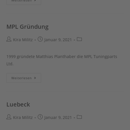
Weiterlesen
MPL Gründung
Beitrags-
Beitrag
Beitrags-
Kira Militz
Januar 9, 2021
Autor:
veröffentlicht:
Kategorie:
1999 gründete Matthias Planthaber die MPL Tuningparts
Ltd.
MPL
Weiterlesen
Gründung
Luebeck
Beitrags-
Beitrag
Beitrags-
Kira Militz
Januar 9, 2021
Autor:
veröffentlicht:
Kategorie: