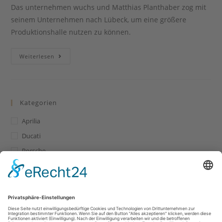
Das unternehmen wuchs und Matthias Planthaber zog mit
seinem Unternehmen nach Lübeck, um eine größere
Produktionshalle nutzen zu können.
Luebeck
Weiterlesen
Kategorien
Aprilia
Ducati
Porsche