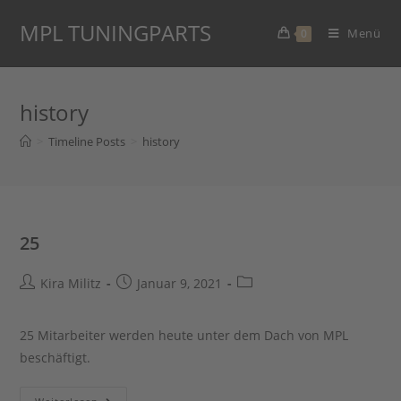
Zum
MPL TUNINGPARTS
Inhalt
Menü
0
springen
history
>
Timeline Posts
>
history
25
Beitrags-
Beitrag
Beitrags-
Kira Militz
Januar 9, 2021
Autor:
veröffentlicht:
Kategorie:
25 Mitarbeiter werden heute unter dem Dach von MPL
beschäftigt.
25